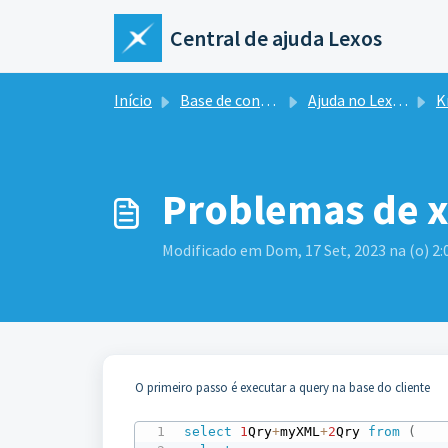
Ir para o conteúdo principal
Central de ajuda Lexos
Início
Base de conhecimento
Ajuda no Lexos ERP
Kn
Problemas de 
Modificado em Dom, 17 Set, 2023 na (o) 2
O primeiro passo é executar a query na base do cliente
select
1
Qry
+
myXML
+
2
Qry 
from
(