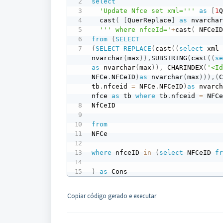
select
'Update Nfce set xml='''
as
[
1
  cast
(
[
QuerReplace
]
as
 nvarcha
''' where nfceId='
+
cast
(
 NFCeI
from
(
SELECT
(
SELECT
REPLACE
(
cast
(
(
select
 xml
nvarchar
(
max
)
)
,
SUBSTRING
(
cast
(
(
s
as
 nvarchar
(
max
)
)
,
 CHARINDEX
(
'<I
NFCe
.
NFCeID
)
as
 nvarchar
(
max
)
)
)
,
(
tb
.
nfceid 
=
 NFCe
.
NFCeID
)
as
 nvarc
nfce 
as
 tb 
where
 tb
.
nfceid 
=
 NFC
NfCeID

from
NFCe

where
 nfceID 
in
(
select
 NFCeID 
f
)
as
 Cons
Copiar código gerado e executar