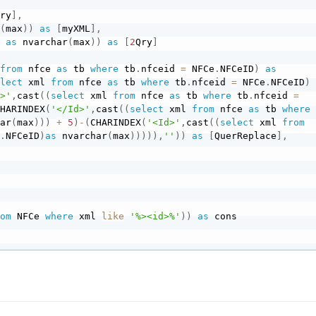
Qry
]
,
r
(
max
)
)
as
[
myXML
]
,
D 
as
 nvarchar
(
max
)
)
as
[
2
Qry
]
 
from
 nfce 
as
 tb 
where
 tb
.
nfceid 
=
 NFCe
.
NFCeID
)
as
elect
 xml 
from
 nfce 
as
 tb 
where
 tb
.
nfceid 
=
 NFCe
.
NFCeID
)
d>'
,
cast
(
(
select
 xml 
from
 nfce 
as
 tb 
where
 tb
.
nfceid 
=
CHARINDEX
(
'</Id>'
,
cast
(
(
select
 xml 
from
 nfce 
as
 tb 
where
har
(
max
)
)
)
+
5
)
-
(
CHARINDEX
(
'<Id>'
,
cast
(
(
select
 xml 
from
e
.
NFCeID
)
as
 nvarchar
(
max
)
)
)
)
)
,
''
)
)
as
[
QuerReplace
]
,
rom
 NFCe 
where
 xml 
like
'%><id>%'
)
)
as
 cons
