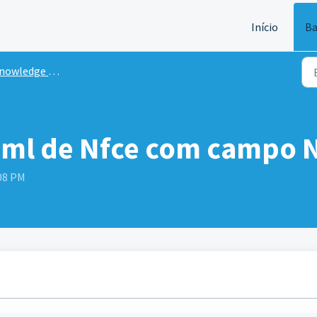
Início
Ba
owledge Base
xml de Nfce com campo 
:08 PM