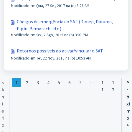
Modificado em Qua, 27 Set, 2017 na (o) 8:26 AM
Códigos de emergência do SAT (Dimep, Daruma,
Elgin, Bematech, etc.)
Modificado em Sex, 2 Ago, 2019 na (o) 3:01 PM
Retornos possíveis ao ativar/vincular o SAT.
Modificado em Ter, 22 Nov, 2016 na (o) 10:53 AM
…
<
1
2
3
4
5
6
7
1
1
P
A
1
2
r
n
ó
t
xi
e
m
ri
o
o
>